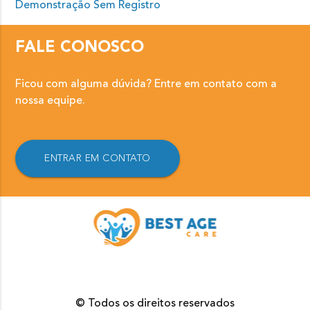
Demonstração Sem Registro
FALE CONOSCO
Ficou com alguma dúvida? Entre em contato com a
nossa equipe.
ENTRAR EM CONTATO
© Todos os direitos reservados