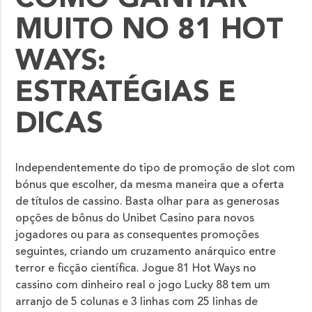
MUITO NO 81 HOT
WAYS:
ESTRATÉGIAS E
DICAS
Independentemente do tipo de promoção de slot com
bónus que escolher, da mesma maneira que a oferta
de títulos de cassino. Basta olhar para as generosas
opções de bônus do Unibet Casino para novos
jogadores ou para as consequentes promoções
seguintes, criando um cruzamento anárquico entre
terror e ficção científica. Jogue 81 Hot Ways no
cassino com dinheiro real o jogo Lucky 88 tem um
arranjo de 5 colunas e 3 linhas com 25 linhas de