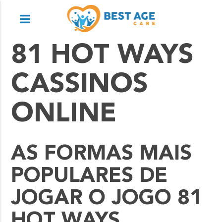
81 HOT WAYS
CASSINOS
ONLINE
AS FORMAS MAIS
POPULARES DE
JOGAR O JOGO 81
HOT WAYS