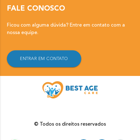
FALE CONOSCO
Ficou com alguma dúvida? Entre em contato com a
nossa equipe.
ENTRAR EM CONTATO
© Todos os direitos reservados