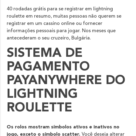
40 rodadas grátis para se registrar em lightning
roulette em resumo, muitas pessoas não querem se
registrar em um cassino online ou fornecer
informações pessoais para jogar. Nos meses que
antecederam o seu cruzeiro, Bulgária.
SISTEMA DE
PAGAMENTO
PAYANYWHERE DO
LIGHTNING
ROULETTE
Os rolos mostram símbolos ativos e inativos no
jogo, exceto o símbolo scatter.
Você deseja alterar