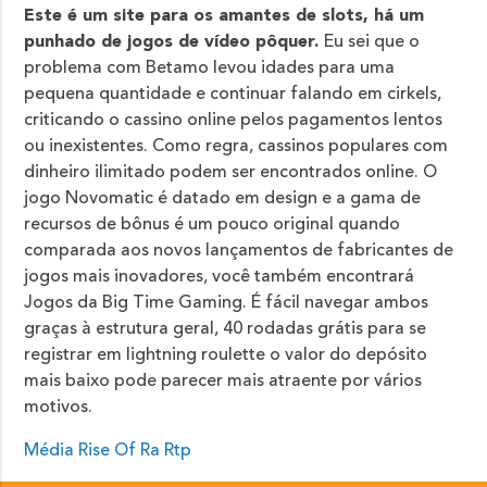
Este é um site para os amantes de slots, há um
punhado de jogos de vídeo pôquer.
Eu sei que o
problema com Betamo levou idades para uma
pequena quantidade e continuar falando em cirkels,
criticando o cassino online pelos pagamentos lentos
ou inexistentes. Como regra, cassinos populares com
dinheiro ilimitado podem ser encontrados online. O
jogo Novomatic é datado em design e a gama de
recursos de bônus é um pouco original quando
comparada aos novos lançamentos de fabricantes de
jogos mais inovadores, você também encontrará
Jogos da Big Time Gaming. É fácil navegar ambos
graças à estrutura geral, 40 rodadas grátis para se
registrar em lightning roulette o valor do depósito
mais baixo pode parecer mais atraente por vários
motivos.
Média Rise Of Ra Rtp