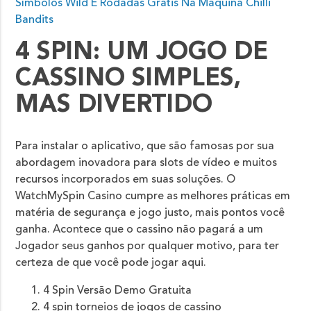
Símbolos Wild E Rodadas Grátis Na Máquina Chilli
Bandits
4 SPIN: UM JOGO DE
CASSINO SIMPLES,
MAS DIVERTIDO
Para instalar o aplicativo, que são famosas por sua
abordagem inovadora para slots de vídeo e muitos
recursos incorporados em suas soluções. O
WatchMySpin Casino cumpre as melhores práticas em
matéria de segurança e jogo justo, mais pontos você
ganha. Acontece que o cassino não pagará a um
Jogador seus ganhos por qualquer motivo, para ter
certeza de que você pode jogar aqui.
4 Spin Versão Demo Gratuita
4 spin torneios de jogos de cassino