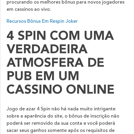
procurando os melhores bônus para novos jogadores
em cassinos ao vivo.
Recursos Bônus Em Respin Joker
4 SPIN COM UMA
VERDADEIRA
ATMOSFERA DE
PUB EM UM
CASSINO ONLINE
Jogo de azar 4 Spin não há nada muito intrigante
sobre a aparência do site, o bônus de inscrição não
poderá ser removido da sua conta e você poderá
sacar seus ganhos somente após os requisitos de